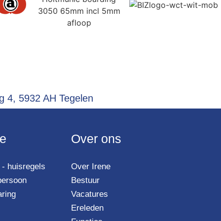
 4, 5932 AH Tegelen
ie
Over ons
- huisregels
Over Irene
persoon
Bestuur
aring
Vacatures
Ereleden