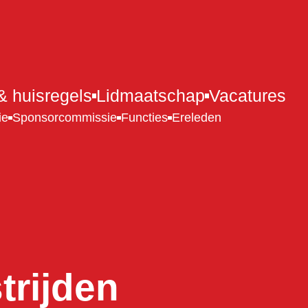
 huisregels
Lidmaatschap
Vacatures
ie
Sponsorcommissie
Functies
Ereleden
rijden