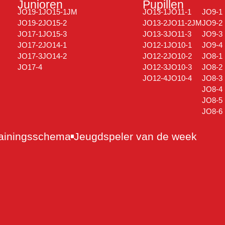
Junioren
Pupillen
JO19-1
JO15-1JM
JO13-1
JO11-1
JO9-1
JO19-2
JO15-2
JO13-2
JO11-2JM
JO9-2
JO17-1
JO15-3
JO13-3
JO11-3
JO9-3
JO17-2
JO14-1
JO12-1
JO10-1
JO9-4
JO17-3
JO14-2
JO12-2
JO10-2
JO8-1
JO17-4
JO12-3
JO10-3
JO8-2
JO12-4
JO10-4
JO8-3
JO8-4
JO8-5
JO8-6
ainingsschema
Jeugdspeler van de week