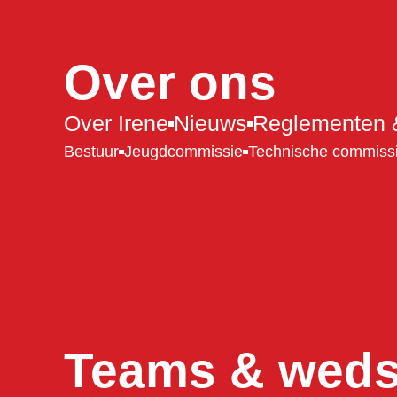
Over ons
Over Irene
Nieuws
Reglementen &
Bestuur
Jeugdcommissie
Technische commiss
Teams & wedst