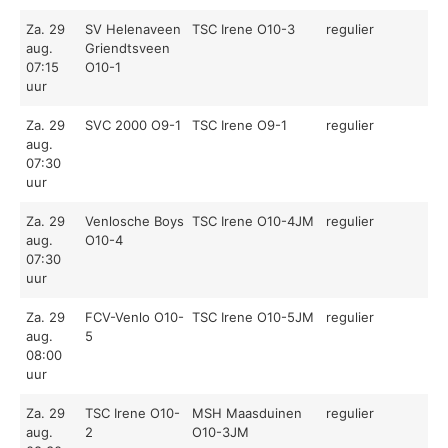
Za. 29
SV Helenaveen
TSC Irene O10-3
regulier
aug.
Griendtsveen
07:15
O10-1
uur
Za. 29
SVC 2000 O9-1
TSC Irene O9-1
regulier
aug.
07:30
uur
Za. 29
Venlosche Boys
TSC Irene O10-4JM
regulier
aug.
O10-4
07:30
uur
Za. 29
FCV-Venlo O10-
TSC Irene O10-5JM
regulier
aug.
5
08:00
uur
Za. 29
TSC Irene O10-
MSH Maasduinen
regulier
aug.
2
O10-3JM