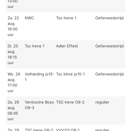
13:00
uur
Za. 22
NWC
Tsc-Irene 1
Oefenwedstrijd
aug.
16:00
uur
Di. 25
Tsc Irene 1
Adler Effeld
Oefenwedstrijd
aug.
18:15
uur
Wo. 26
Volharding jo15-
Tsc Irène jo15-1
Oefenwedstrijd
aug.
1
17:00
uur
Za. 29
Venlosche Boys
TSC Irene O9-2
regulier
aug.
O9-3
06:45
uur
Za. 29
TSC Irene O8-2
VVV'03 O8-1
regulier