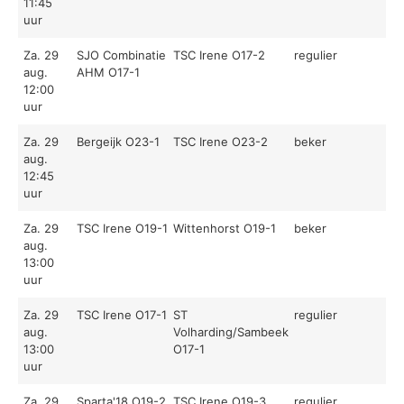
11:45
uur
Za. 29
SJO Combinatie
TSC Irene O17-2
regulier
aug.
AHM O17-1
12:00
uur
Za. 29
Bergeijk O23-1
TSC Irene O23-2
beker
aug.
12:45
uur
Za. 29
TSC Irene O19-1
Wittenhorst O19-1
beker
aug.
13:00
uur
Za. 29
TSC Irene O17-1
ST
regulier
aug.
Volharding/Sambeek
13:00
O17-1
uur
Za. 29
Sparta'18 O19-2
TSC Irene O19-3
regulier