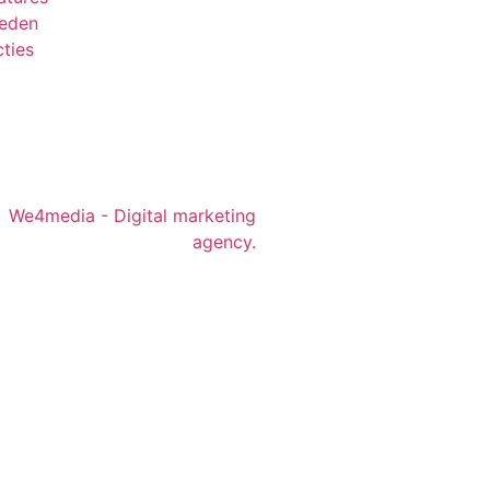
leden
ties
We4media - Digital marketing
agency.