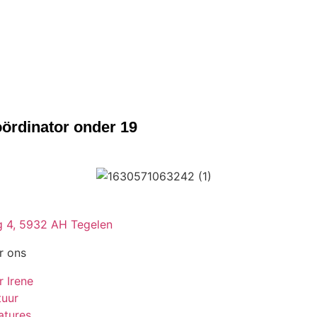
ördinator onder 19
 4, 5932 AH Tegelen
r ons
r Irene
tuur
atures