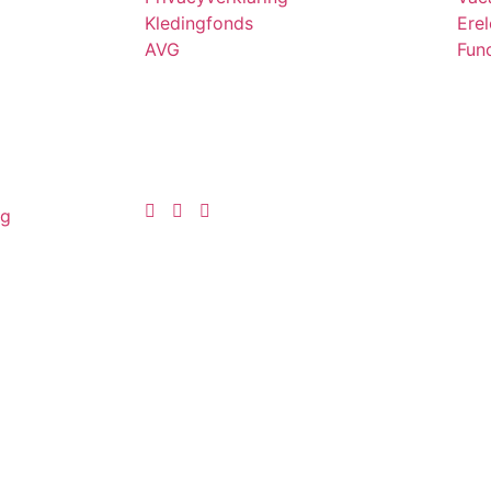
Kledingfonds
Ere
AVG
Func
ng