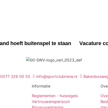
UWS
NIEUWS
nd hoeft buitenspel te staan
Vacature co
 (0)77 326 00 55
info@sportclubirene.nl
Bakenbosweg
Informatie
Ove
Reglementen - huisregels
Ove
Vertrouwenspersoon
Bes
Privacyverklaring
Vac