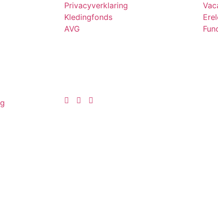
Privacyverklaring
Vac
Kledingfonds
Ere
AVG
Func
ng