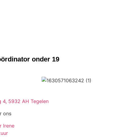
ördinator onder 19
 4, 5932 AH Tegelen
r ons
r Irene
tuur