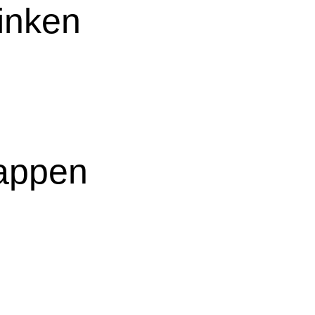
inken
appen