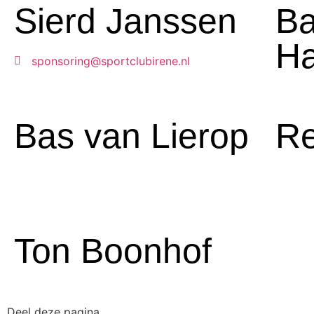
Sierd Janssen
Ba
H
sponsoring@sportclubirene.nl
Bas van Lierop
Re
Ton Boonhof
Deel deze pagina