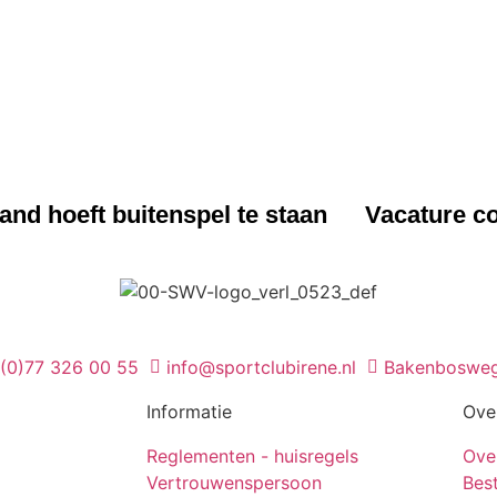
UWS
NIEUWS
nd hoeft buitenspel te staan
Vacature co
 (0)77 326 00 55
info@sportclubirene.nl
Bakenbosweg
Informatie
Ove
Reglementen - huisregels
Ove
Vertrouwenspersoon
Bes