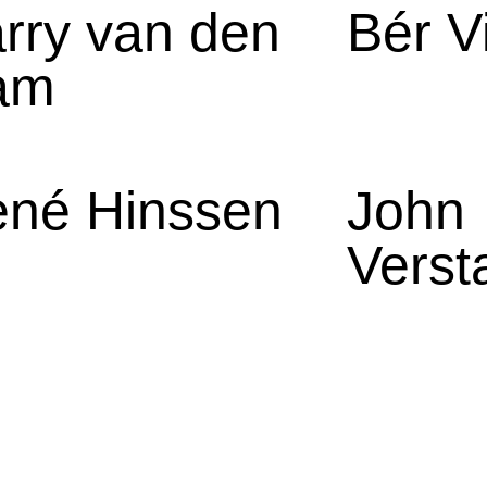
rry van den
Bér V
am
né Hinssen
John
Verst