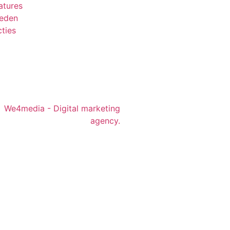
atures
leden
ties
We4media - Digital marketing
agency.