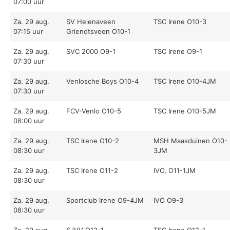
07:00 uur
Za. 29 aug.
SV Helenaveen
TSC Irene O10-3
07:15 uur
Griendtsveen O10-1
Za. 29 aug.
SVC 2000 O9-1
TSC Irene O9-1
07:30 uur
Za. 29 aug.
Venlosche Boys O10-4
TSC Irene O10-4JM
07:30 uur
Za. 29 aug.
FCV-Venlo O10-5
TSC Irene O10-5JM
08:00 uur
Za. 29 aug.
TSC Irene O10-2
MSH Maasduinen O10-
08:30 uur
3JM
Za. 29 aug.
TSC Irene O11-2
IVO, O11-1JM
08:30 uur
Za. 29 aug.
Sportclub Irene O9-4JM
IVO O9-3
08:30 uur