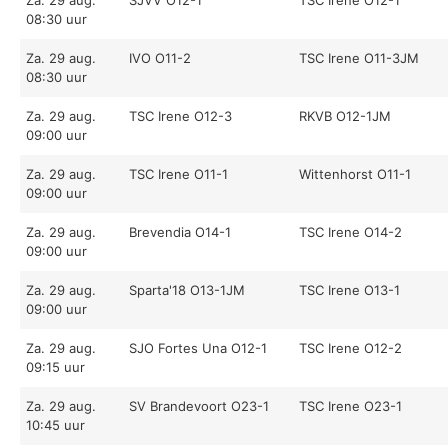
Za. 29 aug.
SJVV O12-1
TSC Irene O12-1
08:30 uur
Za. 29 aug.
IVO O11-2
TSC Irene O11-3JM
08:30 uur
Za. 29 aug.
TSC Irene O12-3
RKVB O12-1JM
09:00 uur
Za. 29 aug.
TSC Irene O11-1
Wittenhorst O11-1
09:00 uur
Za. 29 aug.
Brevendia O14-1
TSC Irene O14-2
09:00 uur
Za. 29 aug.
Sparta'18 O13-1JM
TSC Irene O13-1
09:00 uur
Za. 29 aug.
SJO Fortes Una O12-1
TSC Irene O12-2
09:15 uur
Za. 29 aug.
SV Brandevoort O23-1
TSC Irene O23-1
10:45 uur