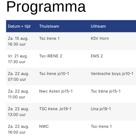
Programma
Datum + tijd
Thuisteam
Uitteam
Za. 15 aug.
Tsc Irene 1
KSV Horn
16:30 uur
Vr. 21 aug.
Tsc-IRENE 2
EMS 2
17:30 uur
Za. 22 aug.
Tsc Irene jo10-1
Venlosche boys jo10-1
07:00 uur
Za. 22 aug.
Nwc Asten jo15-1
Tsc Irène jo15-1
11:00 uur
Za. 22 aug.
TSC Irene Jo19-1
Una jo19-1
13:00 uur
Za. 22 aug.
NWC
Tsc-Irene 1
16:00 uur