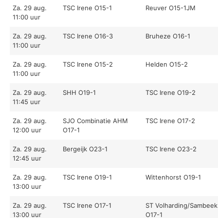
Za. 29 aug.
TSC Irene O15-1
Reuver O15-1JM
11:00 uur
Za. 29 aug.
TSC Irene O16-3
Bruheze O16-1
11:00 uur
Za. 29 aug.
TSC Irene O15-2
Helden O15-2
11:00 uur
Za. 29 aug.
SHH O19-1
TSC Irene O19-2
11:45 uur
Za. 29 aug.
SJO Combinatie AHM
TSC Irene O17-2
12:00 uur
O17-1
Za. 29 aug.
Bergeijk O23-1
TSC Irene O23-2
12:45 uur
Za. 29 aug.
TSC Irene O19-1
Wittenhorst O19-1
13:00 uur
Za. 29 aug.
TSC Irene O17-1
ST Volharding/Sambeek
13:00 uur
O17-1