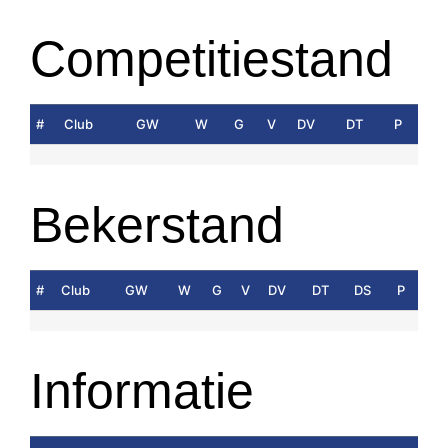
Competitiestand
#
Club
GW
W
G
V
DV
DT
P
Bekerstand
#
Club
GW
W
G
V
DV
DT
DS
P
Informatie