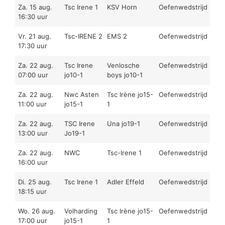
Za. 15 aug.
Tsc Irene 1
KSV Horn
Oefenwedstrijd
16:30 uur
Vr. 21 aug.
Tsc-IRENE 2
EMS 2
Oefenwedstrijd
17:30 uur
Za. 22 aug.
Tsc Irene
Venlosche
Oefenwedstrijd
07:00 uur
jo10-1
boys jo10-1
Za. 22 aug.
Nwc Asten
Tsc Irène jo15-
Oefenwedstrijd
11:00 uur
jo15-1
1
Za. 22 aug.
TSC Irene
Una jo19-1
Oefenwedstrijd
13:00 uur
Jo19-1
Za. 22 aug.
NWC
Tsc-Irene 1
Oefenwedstrijd
16:00 uur
Di. 25 aug.
Tsc Irene 1
Adler Effeld
Oefenwedstrijd
18:15 uur
Wo. 26 aug.
Volharding
Tsc Irène jo15-
Oefenwedstrijd
17:00 uur
jo15-1
1