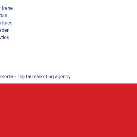
 Irene
tuur
atures
eden
ties
edia - Digital marketing agency.