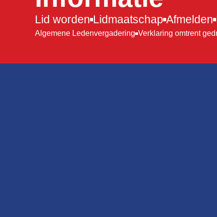
Lid worden
Lidmaatschap
Afmelden
Algemene Ledenvergadering
Verklaring omtrent ged