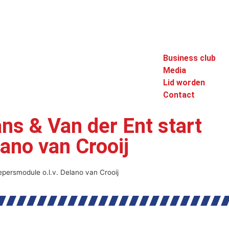
Business club
Media
Lid worden
Contact
s & Van der Ent start
ano van Crooij
persmodule o.l.v. Delano van Crooij