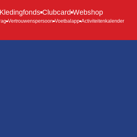
Kledingfonds
Clubcard
Webshop
rag
Vertrouwenspersoon
Voetbalapp
Activiteitenkalender