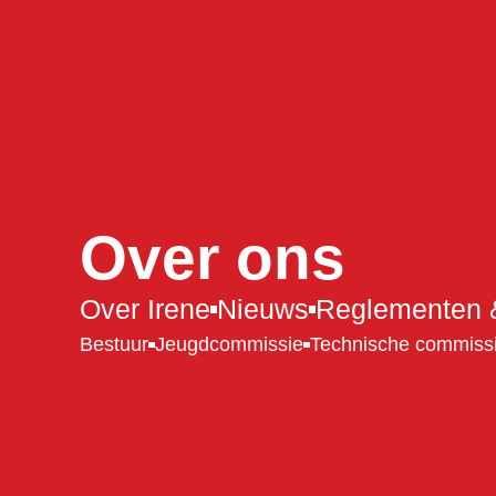
Over ons
Over Irene
Nieuws
Reglementen &
Bestuur
Jeugdcommissie
Technische commiss