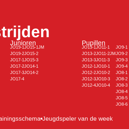
rijden
Junioren
Pupillen
JO19-1
JO15-1JM
JO13-1
JO11-1
JO9-1
JO19-2
JO15-2
JO13-2
JO11-2JM
JO9-2
JO17-1
JO15-3
JO13-3
JO11-3
JO9-3
JO17-2
JO14-1
JO12-1
JO10-1
JO9-4
JO17-3
JO14-2
JO12-2
JO10-2
JO8-1
JO17-4
JO12-3
JO10-3
JO8-2
JO12-4
JO10-4
JO8-3
JO8-4
JO8-5
JO8-6
ainingsschema
Jeugdspeler van de week