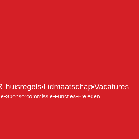
 huisregels
Lidmaatschap
Vacatures
ie
Sponsorcommissie
Functies
Ereleden