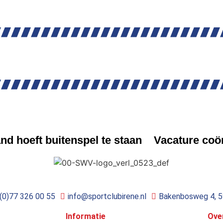
WS
NIEUWS
d hoeft buitenspel te staan
Vacature coö
(0)77 326 00 55
info@sportclubirene.nl
Bakenbosweg 4, 
Informatie
Ove