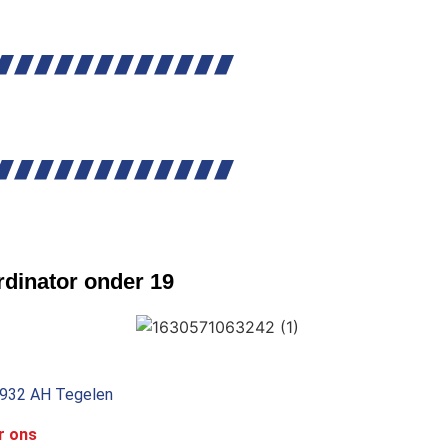
rdinator onder 19
5932 AH Tegelen
r ons