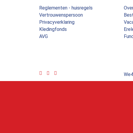
Reglementen - huisregels
Over
Vertrouwenspersoon
Bes
Privacyverklaring
Vac
Kledingfonds
Erel
AVG
Func
We4m