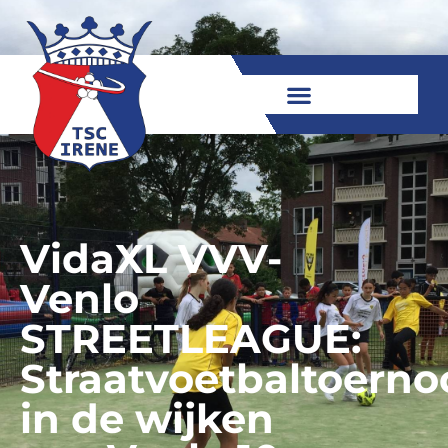
VidaXL VVV-
Venlo
STREETLEAGUE:
Straatvoetbaltoerno
in de wijken