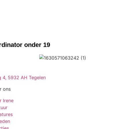
rdinator onder 19
 4, 5932 AH Tegelen
r ons
r Irene
tuur
atures
leden
ties