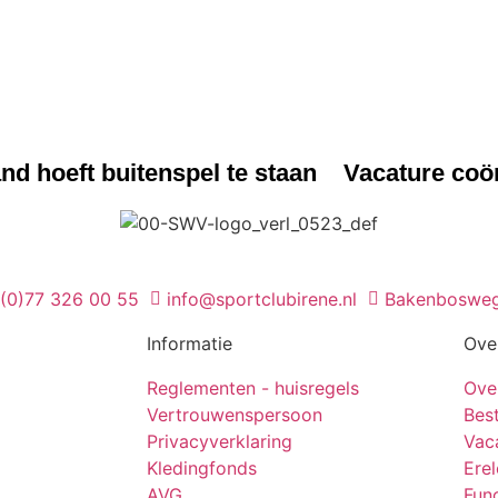
WS
NIEUWS
d hoeft buitenspel te staan
Vacature coö
 (0)77 326 00 55
info@sportclubirene.nl
Bakenbosweg
Informatie
Ove
Reglementen - huisregels
Ove
Vertrouwenspersoon
Bes
Privacyverklaring
Vac
Kledingfonds
Ere
AVG
Func