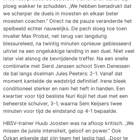
ploeg wakker te schudden. „We hebben benadrukt dat
we scherper de duels in moesten en elkaar beter
moesten coachen.” Direct na de pauze veranderde het
spelbeeld echter nauwelijks. De pech sloeg toe toen
invaller Max Probst, net terug van langdurig
blessureleed, na twintig minuten opnieuw geblesseerd
uitviel na een ongelukkige landing in een duel. Niet veel
later viel alsnog de bevrijdende treffer. Na een snelle
combinatie met Sierd Janssen schoot Sven Denessen
de bal langs doelman Jules Peeters: 2-1. Vanaf dat
moment kantelde de wedstrijd definitief. Irene bleek
conditioneel sterker en nam het heft in handen. Een
kwartier voor tijd besliste Nuri Kojil het duel met een
beheerste schuiver, 3-1, waarna Sem Keijsers twee
minuten voor tijd de eindstand op 4-1 bepaalde.
HBSV-trainer Huub Joosten was na afloop kritisch. „We
missen de juiste intensiteit, geloof en power.” Ook
Özkan erkende dat zijn team het lastig had. „Door te