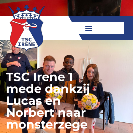
TSC Irene 1
mede dankzij
Lucas en
Norbert naar
monsterzege