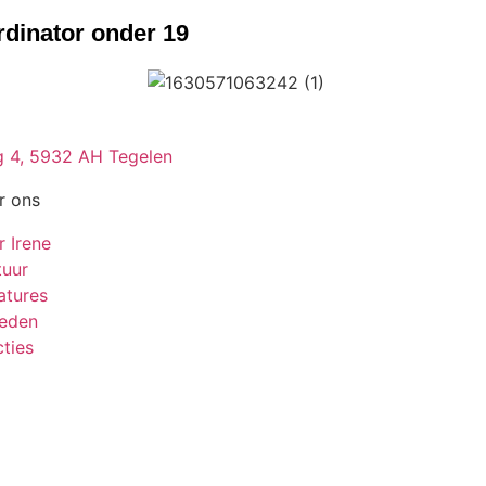
rdinator onder 19
 4, 5932 AH Tegelen
r ons
r Irene
tuur
atures
leden
ties