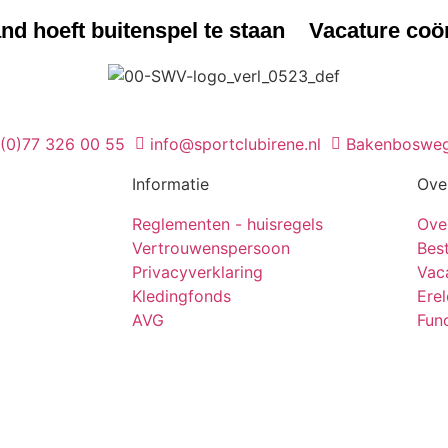
d hoeft buitenspel te staan
Vacature coö
 (0)77 326 00 55
info@sportclubirene.nl
Bakenbosweg
Informatie
Ove
Reglementen - huisregels
Ove
Vertrouwenspersoon
Bes
Privacyverklaring
Vac
Kledingfonds
Ere
AVG
Func