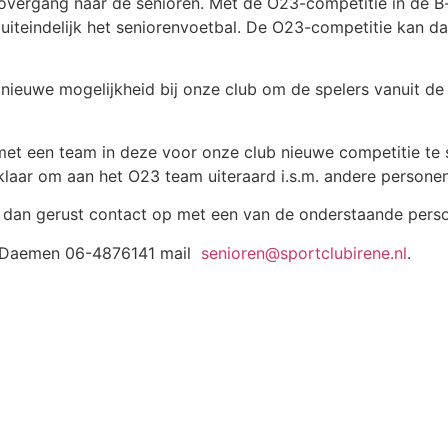
 overgang naar de senioren. Met de O23-competitie in de B
 uiteindelijk het seniorenvoetbal. De O23-competitie kan 
 nieuwe mogelijkheid bij onze club om de spelers vanuit de
 met een team in deze voor onze club nieuwe competitie te
laar om aan het O23 team uiteraard i.s.m. andere personen
 dan gerust contact op met een van de onderstaande perso
Daemen 06-4876141 mail
senioren@sportclubirene.nl
.