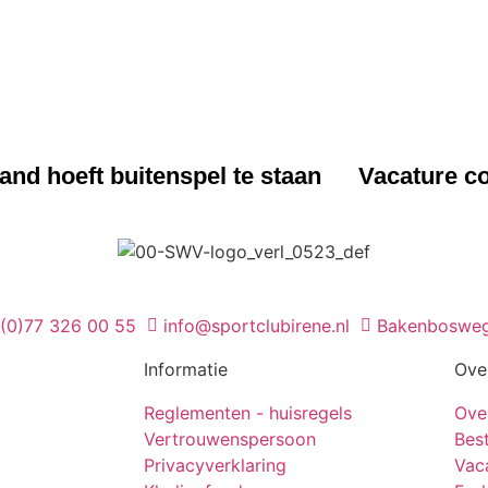
UWS
NIEUWS
nd hoeft buitenspel te staan
Vacature co
 (0)77 326 00 55
info@sportclubirene.nl
Bakenbosweg
Informatie
Ove
Reglementen - huisregels
Ove
Vertrouwenspersoon
Bes
Privacyverklaring
Vac