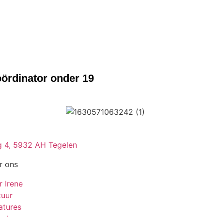
ördinator onder 19
 4, 5932 AH Tegelen
r ons
r Irene
tuur
atures