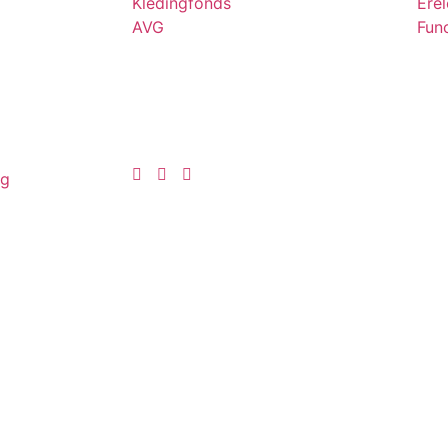
Kledingfonds
Ere
AVG
Func
ng