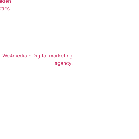
leden
ties
We4media - Digital marketing
agency.