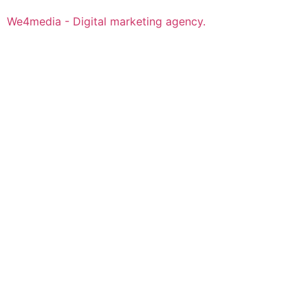
We4media - Digital marketing agency.
Over ons
Over Irene
Nieuws
Reglementen & huisregels