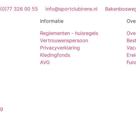
 (0)77 326 00 55
info@sportclubirene.nl
Bakenbosweg
Informatie
Ove
Reglementen - huisregels
Ove
Vertrouwenspersoon
Bes
Privacyverklaring
Vac
Kledingfonds
Ere
AVG
Func
ng