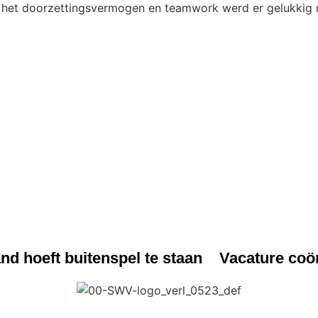
ij het doorzettingsvermogen en teamwork werd er gelukkig 
WS
NIEUWS
d hoeft buitenspel te staan
Vacature coö