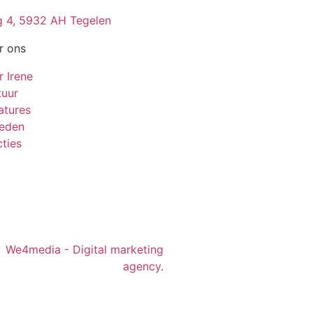
 4, 5932 AH Tegelen
r ons
r Irene
tuur
atures
leden
ties
We4media - Digital marketing
agency.