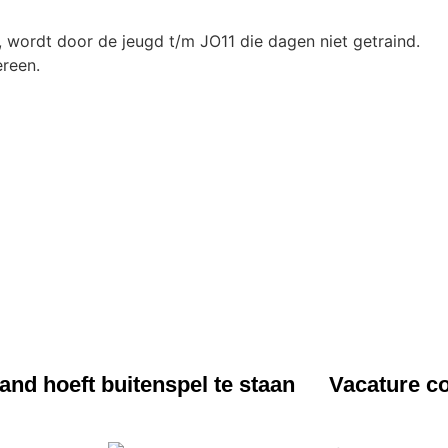
 wordt door de jeugd t/m JO11 die dagen niet getraind.
ereen.
UWS
NIEUWS
nd hoeft buitenspel te staan
Vacature co