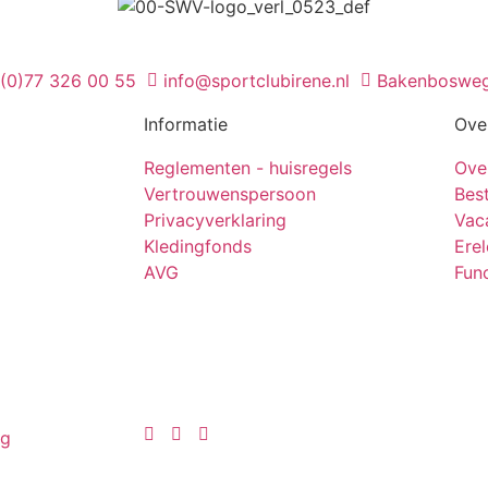
 (0)77 326 00 55
info@sportclubirene.nl
Bakenbosweg
Informatie
Ove
Reglementen - huisregels
Ove
Vertrouwenspersoon
Bes
Privacyverklaring
Vac
Kledingfonds
Ere
AVG
Func
ng