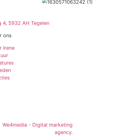
 4, 5932 AH Tegelen
r ons
r Irene
tuur
atures
leden
ties
We4media - Digital marketing
agency.