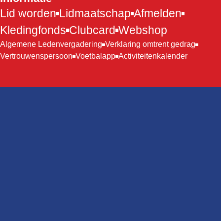
Lid worden
Lidmaatschap
Afmelden
Kledingfonds
Clubcard
Webshop
Algemene Ledenvergadering
Verklaring omtrent gedrag
Vertrouwenspersoon
Voetbalapp
Activiteitenkalender