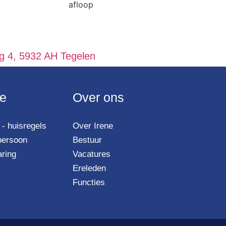
 4, 5932 AH Tegelen
ie
Over ons
- huisregels
Over Irene
persoon
Bestuur
aring
Vacatures
Ereleden
Functies