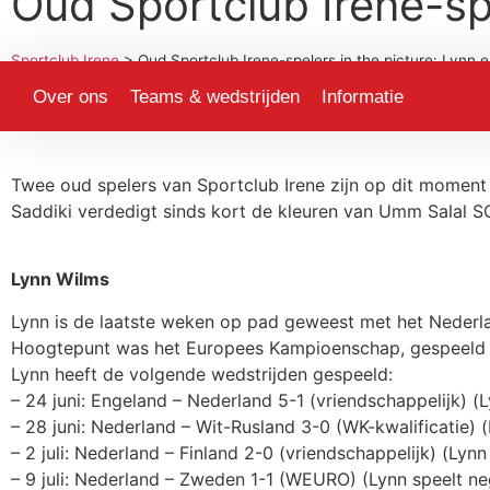
Oud Sportclub Irene-spe
Sportclub Irene
>
Oud Sportclub Irene-spelers in the picture: Lynn e
Over ons
Teams & wedstrijden
Informatie
Twee oud spelers van Sportclub Irene zijn op dit moment 
Saddiki verdedigt sinds kort de kleuren van Umm Salal S
Lynn Wilms
Lynn is de laatste weken op pad geweest met het Nederlan
Hoogtepunt was het Europees Kampioenschap, gespeeld in
Lynn heeft de volgende wedstrijden gespeeld:
– 24 juni: Engeland – Nederland 5-1 (vriendschappelijk) (
– 28 juni: Nederland – Wit-Rusland 3-0 (WK-kwalificatie) 
– 2 juli: Nederland – Finland 2-0 (vriendschappelijk) (Lynn
– 9 juli: Nederland – Zweden 1-1 (WEURO) (Lynn speelt ne