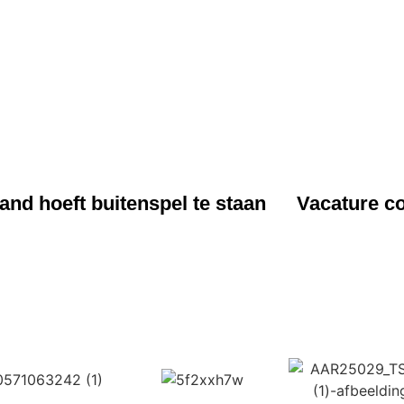
UWS
NIEUWS
nd hoeft buitenspel te staan
Vacature co