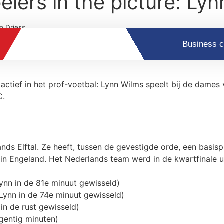
lers in the picture: Lyn
n Driess
Business c
actief in het prof-voetbal: Lynn Wilms speelt bij de dames
C.
ds Elftal. Ze heeft, tussen de gevestigde orde, een basis
 Engeland. Het Nederlands team werd in de kwartfinale ui
Lynn in de 81e minuut gewisseld)
(Lynn in de 74e minuut gewisseld)
 in de rust gewisseld)
gentig minuten)