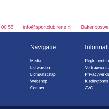
 00 55
info@sportclubirene.nl
Bakenbosweg
Navigatie
Informat
Media
Reglementen 
Lid worden
Vertrouwens
Lidmaatschap
Privacyverkl
Webshop
Kledingfonds
Contact
AVG