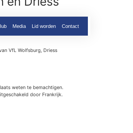
n en Driess
Webshop
lub
Media
Lid worden
Contact
 van VfL Wolfsburg, Driess
plaats weten te bemachtigen.
tgeschakeld door Frankrijk.