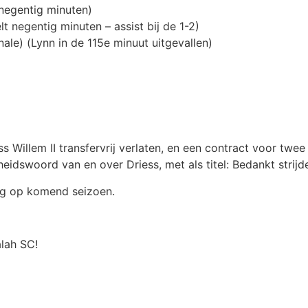
 negentig minuten)
t negentig minuten – assist bij de 1-2)
nale) (Lynn in de 115e minuut uitgevallen)
ss Willem II transfervrij verlaten, en een contract voor twe
heidswoord van en over Driess, met als titel: Bedankt strijde
ng op komend seizoen.
alah SC!