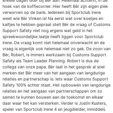
enkele dagen later bij Bèr aan. Helemaal achterin, in de
hoek van de koffiecorner. Hier heeft Bèr zijn eigen plek
verworven op de bank. Iedereen bij Sportclub Irene
weet wie Bèr Vinken is! Na eerst wat over koetjes en
kalfjes te hebben gepraat stelt Bèr de vraag of Customs
Support Safety niet nog ergens wat geld in het
spreekwoordelijke laatje heeft liggen voor Sportclub
Irene. De vraag komt niet helemaal onverwacht en de
vraag is eigenlijk ook helemaal niet zo gek. De zoon van
Bèr, Robert, is immers werkzaam bij Customs Support
Safety als Team Leader Planning. Robert is dus de
collega van onze papa. Bèr laat in het gesprek al snel
merken dat Bèr meer van het aangaan van langdurige
relaties en partnerschap is. Iets waar Customs Support
Safety 100% achter staat. Het opbouwen van langdurige
relaties en het aangaan van partnerschappen om zo
samen te kunnen bouwen aan de toekomst en elkaar
daar waar het kan versterken. Verder is Justin Kusters,
speler van Sportclub Irene 4 en jeugdleider, inmiddels