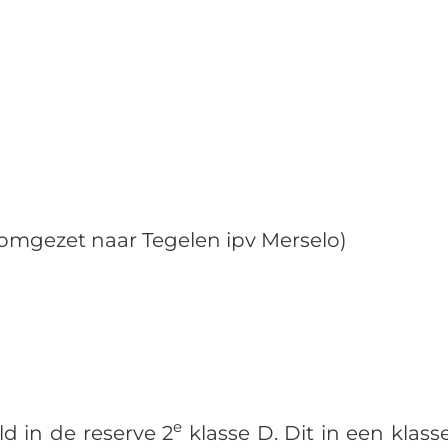
d omgezet naar Tegelen ipv Merselo)
e
eld in de reserve 2
klasse D. Dit in een klas