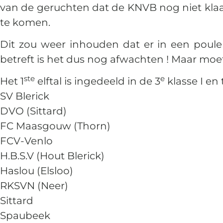
van de geruchten dat de KNVB nog niet kla
te komen.
Dit zou weer inhouden dat er in een poule
betreft is het dus nog afwachten ! Maar moe
ste
e
Het 1
elftal is ingedeeld in de 3
klasse I en
SV Blerick
DVO (Sittard)
FC Maasgouw (Thorn)
FCV-Venlo
H.B.S.V (Hout Blerick)
Haslou (Elsloo)
RKSVN (Neer)
Sittard
Spaubeek