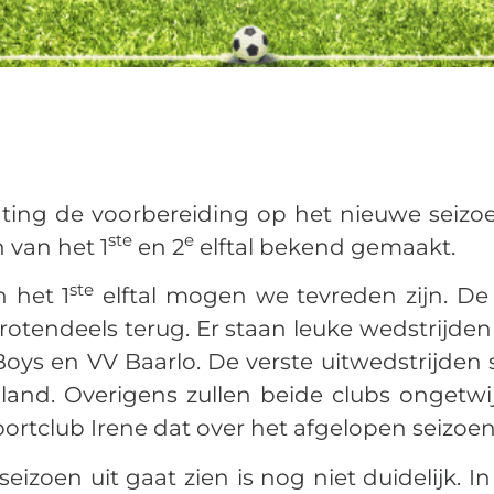
ing de voorbereiding op het nieuwe seizoe
ste
e
 van het 1
en 2
elftal bekend gemaakt.
ste
n het 1
elftal mogen we tevreden zijn. De
rotendeels terug. Er staan leuke wedstrijde
Boys en VV Baarlo. De verste uitwedstrijden
and. Overigens zullen beide clubs ongetwij
portclub Irene dat over het afgelopen seizoe
izoen uit gaat zien is nog niet duidelijk. 