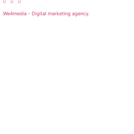
We4media - Digital marketing agency.
Over ons
Over Irene
Nieuws