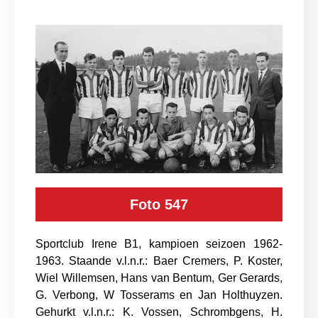
Foto 547
Sportclub Irene B1, kampioen seizoen 1962-
1963. Staande v.l.n.r.: Baer Cremers, P. Koster,
Wiel Willemsen, Hans van Bentum, Ger Gerards,
G. Verbong, W Tosserams en Jan Holthuyzen.
Gehurkt v.l.n.r.: K. Vossen, Schrombgens, H.