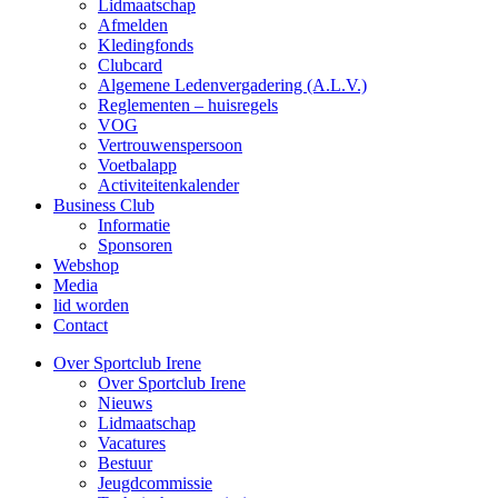
Lidmaatschap
Afmelden
Kledingfonds
Clubcard
Algemene Ledenvergadering (A.L.V.)
Reglementen – huisregels
VOG
Vertrouwenspersoon
Voetbalapp
Activiteitenkalender
Business Club
Informatie
Sponsoren
Webshop
Media
lid worden
Contact
Over Sportclub Irene
Over Sportclub Irene
Nieuws
Lidmaatschap
Vacatures
Bestuur
Jeugdcommissie