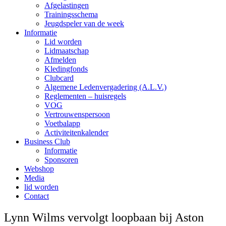
Afgelastingen
Trainingsschema
Jeugdspeler van de week
Informatie
Lid worden
Lidmaatschap
Afmelden
Kledingfonds
Clubcard
Algemene Ledenvergadering (A.L.V.)
Reglementen – huisregels
VOG
Vertrouwenspersoon
Voetbalapp
Activiteitenkalender
Business Club
Informatie
Sponsoren
Webshop
Media
lid worden
Contact
Lynn Wilms vervolgt loopbaan bij Aston