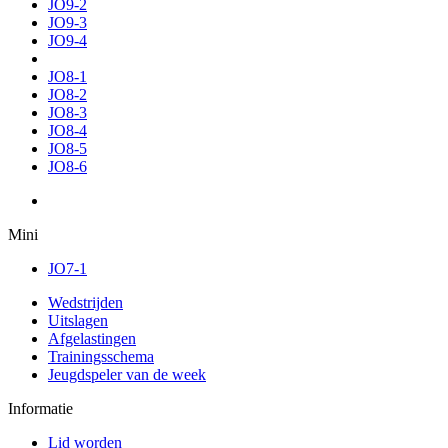
JO9-2
JO9-3
JO9-4
JO8-1
JO8-2
JO8-3
JO8-4
JO8-5
JO8-6
Mini
JO7-1
Wedstrijden
Uitslagen
Afgelastingen
Trainingsschema
Jeugdspeler van de week
Informatie
Lid worden