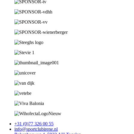
+31 (0)77 326 00 55
info@sportclubirene.nl