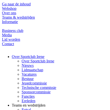
Ga naar de inhoud
Webshop
Over ons
Teams & wedstrijden
Informatie
Business club
Media
Lid worden
Contact
Over Sportclub Irene
Over Sportclub Irene
Nieuws
Lidmaatschap
Vacatures
Bestuur
Jeugdcommissie
Technische commissie
Sponsorcommissie
Functies
Ereleden
Teams en wedstrijden
Futsal