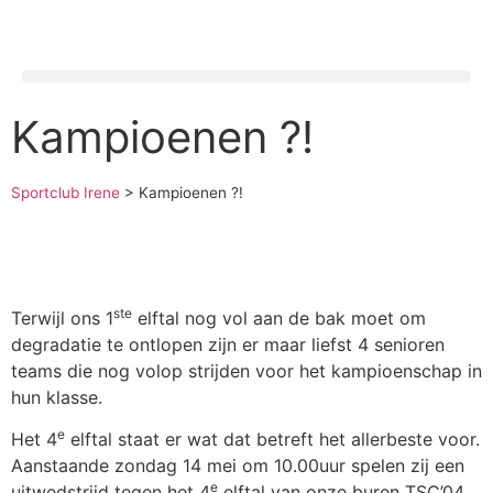
Kampioenen ?!
Sportclub Irene
>
Kampioenen ?!
ste
Terwijl ons 1
elftal nog vol aan de bak moet om
degradatie te ontlopen zijn er maar liefst 4 senioren
teams die nog volop strijden voor het kampioenschap in
hun klasse.
e
Het 4
elftal staat er wat dat betreft het allerbeste voor.
Aanstaande zondag 14 mei om 10.00uur spelen zij een
e
uitwedstrijd tegen het 4
elftal van onze buren TSC’04