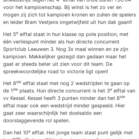
voor het kampioenschap. Bij winst is het zo ver en
mogen zij zich tot kampioen kronen en zullen de spelers
en leider Bram Vestjens ongetwijfeld uit hun dak gaan!!
e
Het 5
elftal staat in hun klasse op pole position, met
één verliespunt minder als hun directe concurrent
Sportclub Leeuwen 3. Nog 3x maal winnen en ze zijn
kampioen. Makkelijker gezegd dan gedaan maar het
gaat er steeds beter uit zien voor dit team. De
spreekwoordelijke road to victorie ligt open!
ste
Het 8
elftal staat met nog 2 wedstrijden te gaan op
ste
e
de 1
plaats. Hun directe concurrent is het 3
elftal van
ste
vv Kessel. Kessel heeft 3 punten minder dan het 8
elftal maar ook een wedstrijd minder gespeeld. Hier
gaat zeer waarschijnlijk het doelsaldo een
doorslaggevende rol spelen.
e
Dan het 10
elftal. Het jonge team staat punt gelijk met
ste