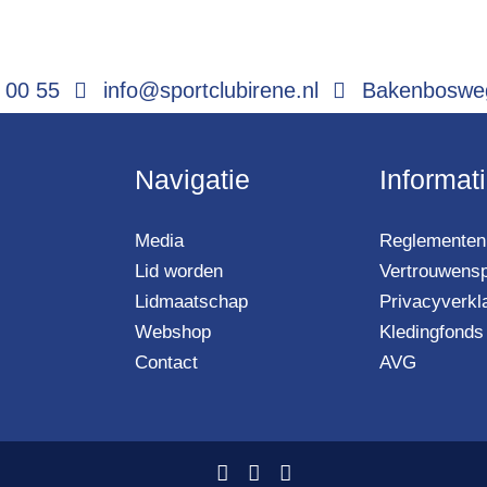
 00 55
info@sportclubirene.nl
Bakenbosweg
Navigatie
Informat
Media
Reglementen 
Lid worden
Vertrouwens
Lidmaatschap
Privacyverkl
Webshop
Kledingfonds
Contact
AVG