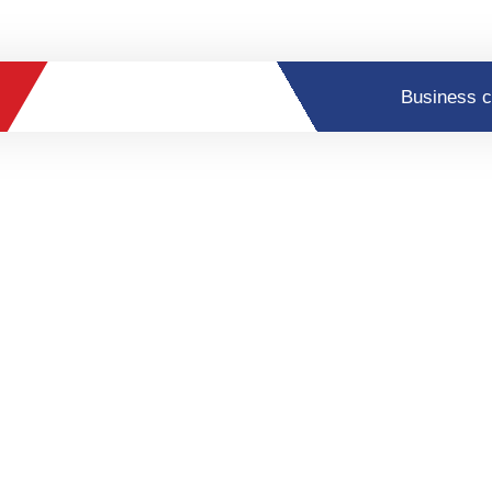
Business c
uldigd tijdens
ligersavond
ellige vrijwilligersavond