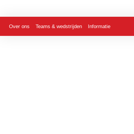
Over ons
Teams & wedstrijden
Informatie
Jubilarissen geh
gezellige vrijwil
Sportclub Irene
>
Jubilarissen gehuldigd tijdens gez