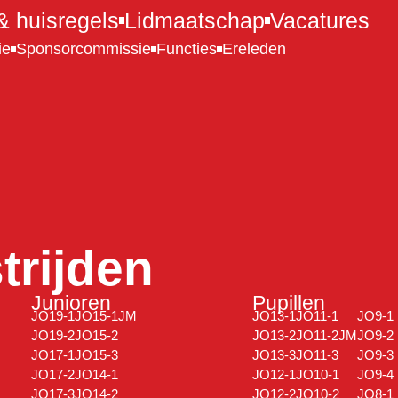
 huisregels
Lidmaatschap
Vacatures
ie
Sponsorcommissie
Functies
Ereleden
rijden
Junioren
Pupillen
JO19-1
JO15-1JM
JO13-1
JO11-1
JO9-1
JO19-2
JO15-2
JO13-2
JO11-2JM
JO9-2
JO17-1
JO15-3
JO13-3
JO11-3
JO9-3
JO17-2
JO14-1
JO12-1
JO10-1
JO9-4
JO17-3
JO14-2
JO12-2
JO10-2
JO8-1