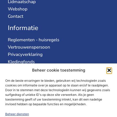
Lidmaatschap
Webshop
Contact
Informatie
Reglementen - huisregels
Vertrouwenspersoon
Privacyverklaring
Kledingfonds
AVG
Beheer cookie toestemming
Over ons
Om de beste ervaringen te bieden, gebruiken wij technologieën zoals
cookies om informatie over je apparaat op te slaan en/of te raadplegen.
Door in te stemmen met deze technologieën kunnen wij gegevens zoals
Over Irene
surfgedrag of unieke ID's op deze site verwerken. Als je geen
Bestuur
toestemming geeft of uw toestemming intrekt, kan dit een nadelige
invloed hebben op bepaalde functies en mogelijkheden.
Vacatures
Ereleden
Beheer diensten