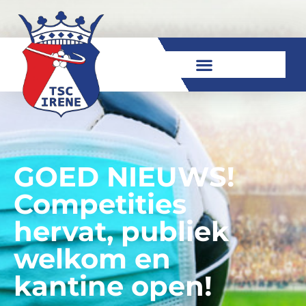
GOED NIEUWS!
Competities
hervat, publiek
welkom en
kantine open!