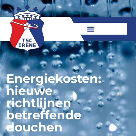
Energiekosten:
nieuwe
richtlijnen
betreffende
douchen