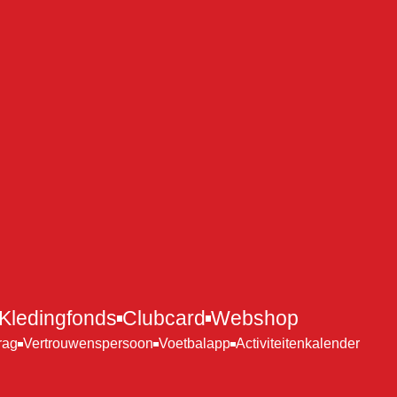
Kledingfonds
Clubcard
Webshop
rag
Vertrouwenspersoon
Voetbalapp
Activiteitenkalender