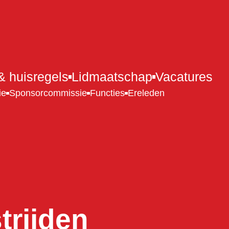
 huisregels
Lidmaatschap
Vacatures
ie
Sponsorcommissie
Functies
Ereleden
rijden