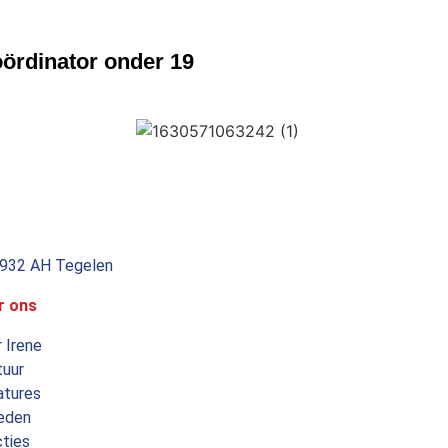
ördinator onder 19
5932 AH Tegelen
r ons
 Irene
tuur
atures
eden
ties