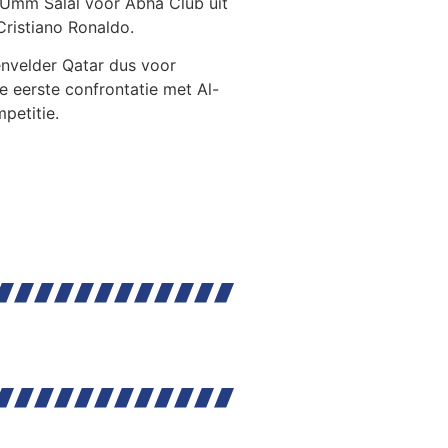
lt Umm Salal voor Abha Club uit
ristiano Ronaldo.
denvelder Qatar dus voor
e eerste confrontatie met Al-
petitie.