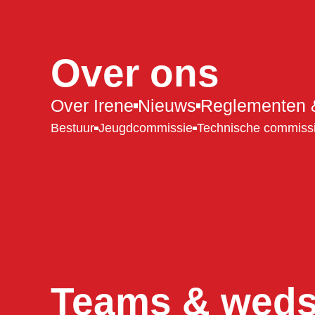
Over ons
Over Irene
Nieuws
Reglementen &
Bestuur
Jeugdcommissie
Technische commiss
Teams & wedst