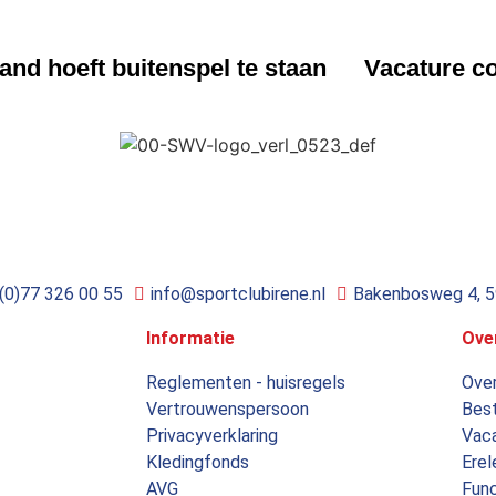
UWS
NIEUWS
nd hoeft buitenspel te staan
Vacature co
(0)77 326 00 55
info@sportclubirene.nl
Bakenbosweg 4, 
Informatie
Ove
Reglementen - huisregels
Over
Vertrouwenspersoon
Bes
Privacyverklaring
Vac
Kledingfonds
Erel
AVG
Func