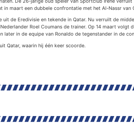
erlaten. De 26-jarige oud speler van Sportclub Irene verrui
 in maart een dubbele confrontatie met het Al-Nassr van C
e uit de Eredivisie en tekende in Qatar. Nu verruilt de mid
 Nederlander Roel Coumans de trainer. Op 14 maart volgt d
n later in de equipe van Ronaldo de tegenstander in de com
it Qatar, waarin hij één keer scoorde.