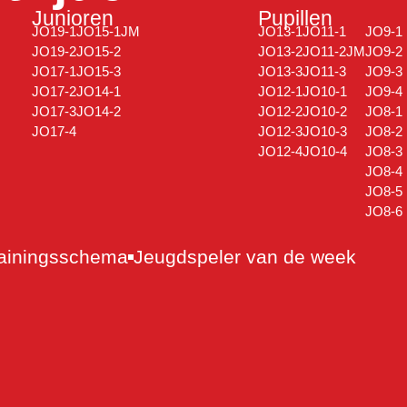
Junioren
Pupillen
JO19-1
JO15-1JM
JO13-1
JO11-1
JO9-1
JO19-2
JO15-2
JO13-2
JO11-2JM
JO9-2
JO17-1
JO15-3
JO13-3
JO11-3
JO9-3
JO17-2
JO14-1
JO12-1
JO10-1
JO9-4
JO17-3
JO14-2
JO12-2
JO10-2
JO8-1
JO17-4
JO12-3
JO10-3
JO8-2
JO12-4
JO10-4
JO8-3
JO8-4
JO8-5
JO8-6
ainingsschema
Jeugdspeler van de week