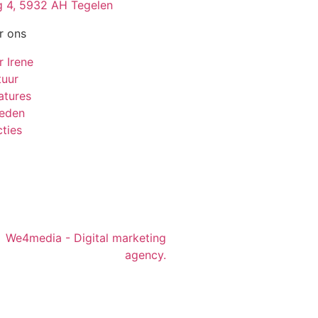
 4, 5932 AH Tegelen
r ons
r Irene
tuur
atures
leden
ties
We4media - Digital marketing
agency.