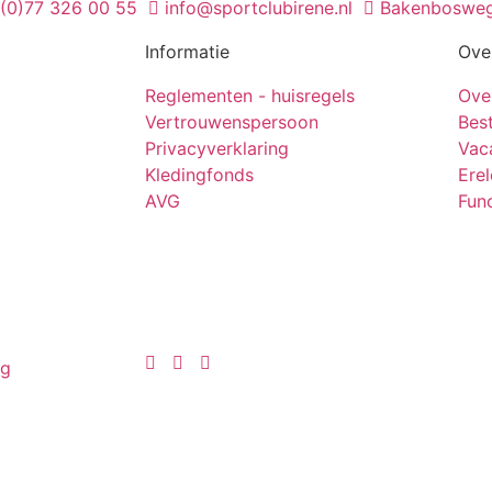
 (0)77 326 00 55
info@sportclubirene.nl
Bakenbosweg
Informatie
Ove
Reglementen - huisregels
Ove
Vertrouwenspersoon
Bes
Privacyverklaring
Vac
Kledingfonds
Ere
AVG
Func
ng