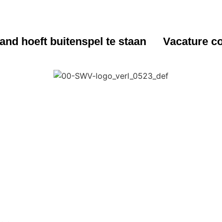
UWS
NIEUWS
nd hoeft buitenspel te staan
Vacature co