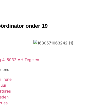
ördinator onder 19
 4, 5932 AH Tegelen
r ons
r Irene
tuur
atures
leden
ties