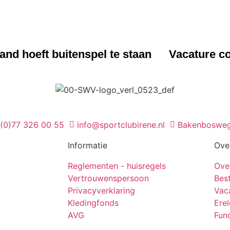
UWS
NIEUWS
nd hoeft buitenspel te staan
Vacature co
 (0)77 326 00 55
info@sportclubirene.nl
Bakenbosweg
Informatie
Ove
Reglementen - huisregels
Ove
Vertrouwenspersoon
Bes
Privacyverklaring
Vac
Kledingfonds
Ere
AVG
Func