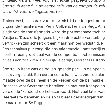
Eindelijk werd er weer voor het ‘echie’ gespeeld op spo
Sportclub Irene 5 in de eerste helft van de competitie w
werd 4-2 voor de Tegelse Herten.
Trainer Vestjens sprak voor de wedstrijd de toegestroomd
uitgaande transfers van Perry Colbers, Ferry de Regt, Atil
einde van de transfermarkt werd de portemonnee toch no
Vestjens: ‘Deze drie jongens blijken drie échte versterki
vertrokken zijn scheelt dit een marathon per wedstrijd. Rij
Een technicus pur sang die ons middenveld komt verrijken
heeft hij een groot deel van de competitie moeten misse
niveau aan te tikken. En eerlijk is eerlijk, Geeraets is sterk
Sportclub Irene was de bovenliggende partij in de openi
niet overgehaald. Een eerste echte kans was voor de al
maaide over de bal heen en de keeper kon de bal makkeli
Driessen wist Geeraets te bereiken en met een knappe co
verdiende 1-0 stond op het scorebord. Niet veel later wa
Geeraets te bereiken en de spits bleef koelbloediger dan 
gemaakt door Sv Roggel.