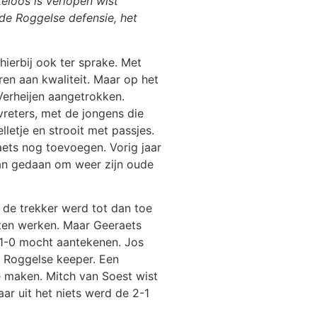
eloos is verlopen wist
 de Roggelse defensie, het
ierbij ook ter sprake. Met
eren aan kwaliteit. Maar op het
Verheijen aangetrokken.
vreters, met de jongens die
lletje en strooit met passjes.
aets nog toevoegen. Vorig jaar
aan gedaan om weer zijn oude
 de trekker werd tot dan toe
ten werken. Maar Geeraets
 1-0 mocht aantekenen. Jos
e Roggelse keeper. Een
e maken. Mitch van Soest wist
ar uit het niets werd de 2-1