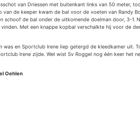
dsschot van Driessen met buitenkant links van 50 meter, to
ap van de keeper kwam de bal voor de voeten van Randy Boe
 en schoof de bal onder de uitkomende doelman door, 3-1. N
e vinden. Met een knappe kopbal verschalkte hij voor de d
 was en Sportclub Irene liep getergd de kleedkamer uit. Tot
rtclub Irene zijde. Wel wist Sv Roggel nog één keer het ne
iel Oehlen