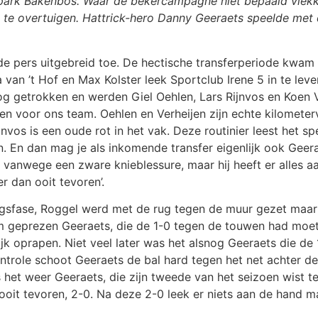
rtpark Bakenbos. Waar de bekercampagne niet bepaald vlekk
él te overtuigen. Hattrick-hero Danny Geeraets speelde met
e pers uitgebreid toe. De hectische transferperiode kwam h
a van ’t Hof en Max Kolster leek Sportclub Irene 5 in te lev
g getrokken en werden Giel Oehlen, Lars Rijnvos en Koen 
ngen voor ons team. Oehlen en Verheijen zijn echte kilometer
nvos is een oude rot in het vak. Deze routinier leest het spe
. En dan mag je als inkomende transfer eigenlijk ook Geer
n vanwege een zware knieblessure, maar hij heeft er alles 
er dan ooit tevoren’.
ngsfase, Roggel werd met de rug tegen de muur gezet maar
om geprezen Geeraets, die de 1-0 tegen de touwen had moe
jk oprapen. Niet veel later was het alsnog Geeraets die de
ntrole schoot Geeraets de bal hard tegen het net achter d
s het weer Geeraets, die zijn tweede van het seizoen wist t
ooit tevoren, 2-0. Na deze 2-0 leek er niets aan de hand ma