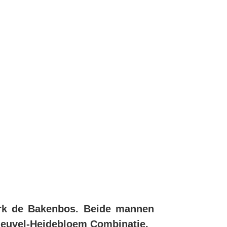
e
1
rk de Bakenbos. Beide mannen
nheuvel-Heidebloem Combinatie.