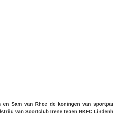
ben hun bijdrag
Sportclub Irene 
e aan overwinning Sportclub Irene 1
 en Sam van Rhee de koningen van sportpa
dstrijd van Sportclub Irene tegen RKFC Linde