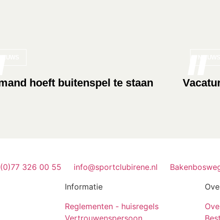
NIEUWS
NIEUWS
mand hoeft buitenspel te staan
Vacatur
 (0)77 326 00 55
info@sportclubirene.nl
Bakenbosweg
Informatie
Ove
Reglementen - huisregels
Ove
Vertrouwenspersoon
Bes