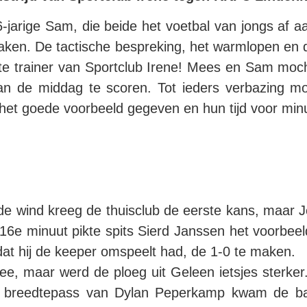
-jarige Sam, die beide het voetbal van jongs af 
en. De tactische bespreking, het warmlopen en de 
e trainer van Sportclub Irene! Mees en Sam mocht
an de middag te scoren. Tot ieders verbazing m
et goede voorbeeld gegeven en hun tijd voor minut
de wind kreeg de thuisclub de eerste kans, maar 
 de 16e minuut pikte spits Sierd Janssen het voor
dat hij de keeper omspeelt had, de 1-0 te maken.
ee, maar werd de ploeg uit Geleen ietsjes sterker
e breedtepass van Dylan Peperkamp kwam de bal 