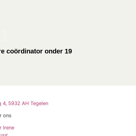
e coördinator onder 19
 4, 5932 AH Tegelen
r ons
r Irene
tuur