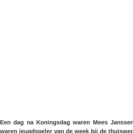
Mees en Sam heb
aan overwinning 
Sportclub Irene
>
Mees en Sam hebben hun bijdrag
Een dag na Koningsdag waren Mees Janssen
waren jeugdspeler van de week bij de thuiswe