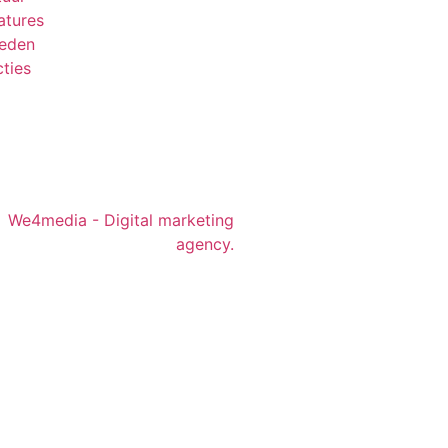
atures
leden
ties
We4media - Digital marketing
agency.