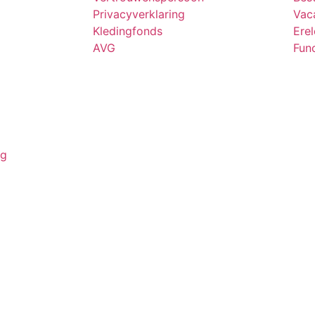
Privacyverklaring
Vac
Kledingfonds
Ere
AVG
Func
ng