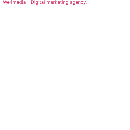
We4media - Digital marketing agency.
Over ons
Over Irene
Nieuws
Reglementen & huisregels